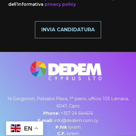
dell’informativa
privacy policy
INVIA CANDIDATURA
14 Gorgonon, Patsalos Plaza, 1° piano, ufficio 103 Larnaca,
6047, Cipro
Phone:
+357 24 644616
E-mail:
info@dedem.com.cy
P.IVA
lorem
EN
C.F.
lorem