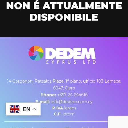
NON É ATTUALMENTE
DISPONIBILE
14 Gorgonon, Patsalos Plaza, 1° piano, ufficio 103 Larnaca,
6047, Cipro
Phone:
+357 24 644616
E-mail:
info@dedem.com.cy
P.IVA
lorem
EN
C.F.
lorem